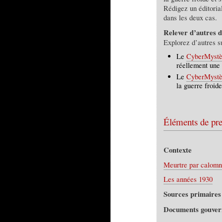
Rédigez un éditoria
dans les deux cas.
Relever d’autres d
Explorez d’autres s
Le
CyberMystè
réellement une 
Le
CyberMystè
la guerre froid
Éléments de pr
Contexte
Meurtre par calomn
Les années 1930
Sources primaires
Documents gouve