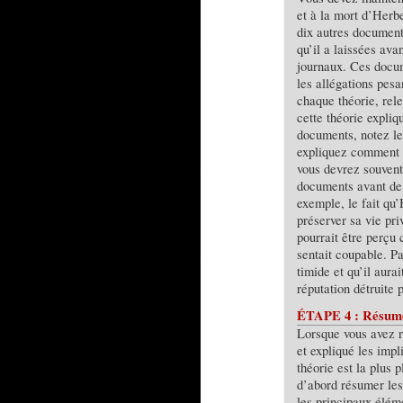
et à la mort d’Her
dix autres documen
qu’il a laissées avan
journaux. Ces docum
les allégations pesa
chaque théorie, rele
cette théorie expliq
documents, notez les
expliquez comment il
vous devrez souvent
documents avant de 
exemple, le fait qu
préserver sa vie pri
pourrait être perçu 
sentait coupable. Pa
timide et qu’il aura
réputation détruite
ÉTAPE 4 : Résumer
Lorsque vous avez r
et expliqué les impl
théorie est la plus 
d’abord résumer les
les principaux élém