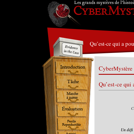
Qu’est-ce qui a po
CyberMystère
Qu’est-ce qui
C
Un défi 