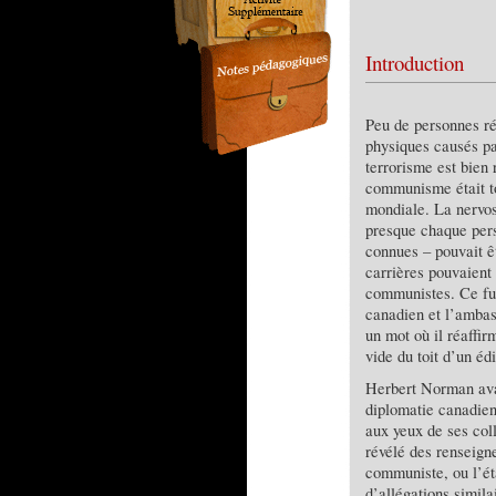
Introduction
Peu de personnes ré
physiques causés pa
terrorisme est bien
communisme était t
mondiale. La nervos
presque chaque pers
connues – pouvait ê
carrières pouvaient 
communistes. Ce fut
canadien et l’ambas
un mot où il réaffir
vide du toit d’un éd
Herbert Norman avai
diplomatie canadienn
aux yeux de ses col
révélé des renseign
communiste, ou l’ét
d’allégations simila