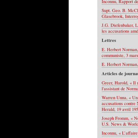
Inconnu, Rapport d
Supt. Geo. B. McCl
Glasebrook, Interr
J.G. Diefenbaker, 
les accusations am
Lettres
E. Herbert Norman,
communiste, 3 mar
E. Herbert Norman, 
Articles de journa
Greer, Harold, « Il 
l'assistant de Norma
Warren Unna, « Un a
accusations contre 
Herald, 19 avril 19
Joseph Fromm, « Nor
U.S. News & World 
Inconnu, « L’affair