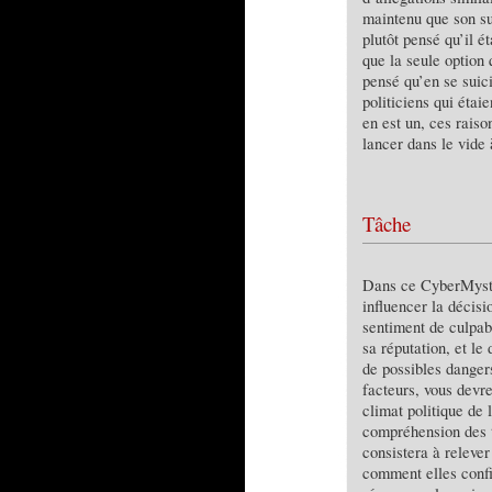
maintenu que son su
plutôt pensé qu’il é
que la seule option q
pensé qu’en se suic
politiciens qui étai
en est un, ces rais
lancer dans le vide 
Tâche
Dans ce CyberMystèr
influencer la décisi
sentiment de culpab
sa réputation, et le
de possibles danger
facteurs, vous devr
climat politique de
compréhension des t
consistera à relever
comment elles confir