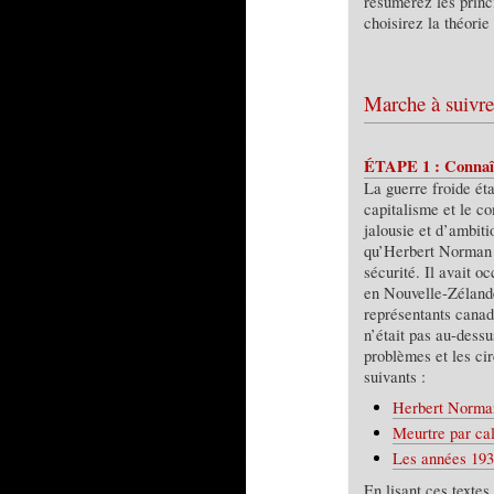
résumerez les princ
choisirez la théorie 
Marche à suivre
ÉTAPE 1 : Connaîtr
La guerre froide éta
capitalisme et le c
jalousie et d’ambiti
qu’Herbert Norman 
sécurité. Il avait o
en Nouvelle-Zélande
représentants canad
n’était pas au-dess
problèmes et les ci
suivants :
Herbert Norman 
Meurtre par ca
Les années 193
En lisant ces textes