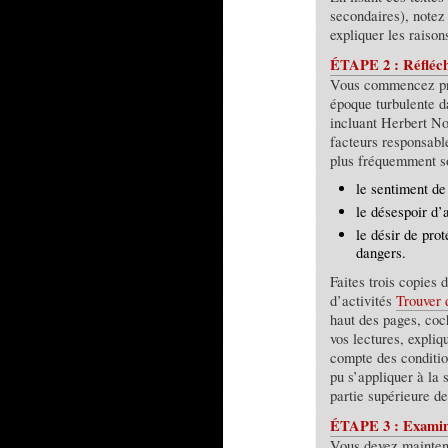
secondaires), notez 
expliquer les raison
ÉTAPE 2 : Réfléchi
Vous commencez pro
époque turbulente d
incluant Herbert No
facteurs responsable
plus fréquemment so
le sentiment de
le désespoir d’
le désir de pro
dangers.
Faites trois copies 
d’activités
Trouver 
haut des pages, coch
vos lectures, expli
compte des conditio
pu s’appliquer à la
partie supérieure de
ÉTAPE 3 : Examine
Vous devez maintena