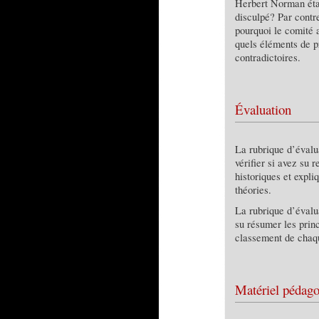
Herbert Norman étai
disculpé? Par contr
pourquoi le comité 
quels éléments de pr
contradictoires.
Évaluation
La rubrique d’éval
vérifier si avez su 
historiques et expli
théories.
La rubrique d’éval
su résumer les princ
classement de chaqu
Matériel pédag