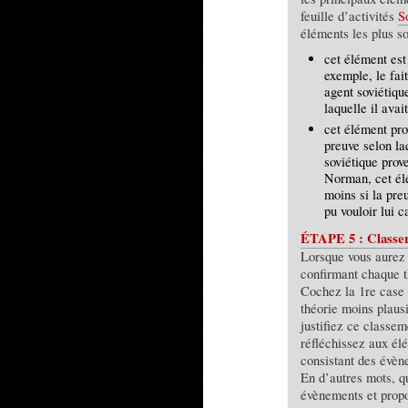
feuille d’activités
S
éléments les plus so
cet élément es
exemple, le fai
agent soviétiqu
laquelle il ava
cet élément pr
preuve selon la
soviétique prov
Norman, cet élé
moins si la preu
pu vouloir lui c
ÉTAPE 5 : Classer
Lorsque vous aurez 
confirmant chaque th
Cochez la 1re case p
théorie moins plausi
justifiez ce classem
réfléchissez aux élé
consistant des évèn
En d’autres mots, qu
évènements et propo